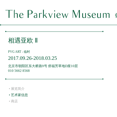
关于我们
ABOUT ·
相遇亚欧 Ⅱ
展览
EXHIBITIONS ·
PVG ART - 临时
2017.09.26-2018.03.25
长期
新闻
NEWS ·
北京市朝阳区东大桥路9号 侨福芳草地D座10层
010 5662 8568
海外
教育
EDUCATION ·
临时
• 展览简介
• 艺术家信息
• 商店