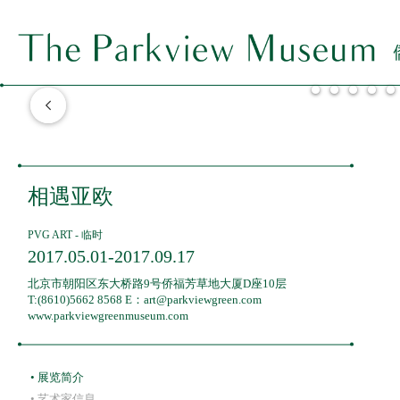
关于我们
ABOUT ·
展览
EXHIBITIONS ·
相遇亚欧
长期
新闻
NEWS ·
PVG ART - 临时
海外
教育
EDUCATION ·
2017.05.01-2017.09.17
北京市朝阳区东大桥路9号侨福芳草地大厦D座10层
临时
T:(8610)5662 8568 E：art@parkviewgreen.com
www.parkviewgreenmuseum.com
• 展览简介
• 艺术家信息