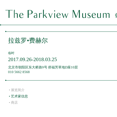
关于我们
ABOUT ·
拉兹罗•费赫尔
展览
EXHIBITIONS ·
临时
2017.09.26-2018.03.25
长期
新闻
NEWS ·
北京市朝阳区东大桥路9号 侨福芳草地D座10层
010 5662 8568
海外
教育
EDUCATION ·
临时
• 展览简介
• 艺术家信息
• 商店